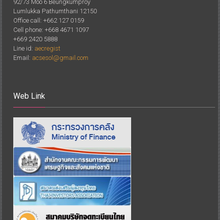
92/73 Moo 6 Beungkumproy
Lumlukka Pathumthani 12150
Office call: +662 127 0159
Cell phone: +668 4671 1097
+669 2420 5888
Line id:
aecregist
Email:
acsesol@gmail.com
Web Link