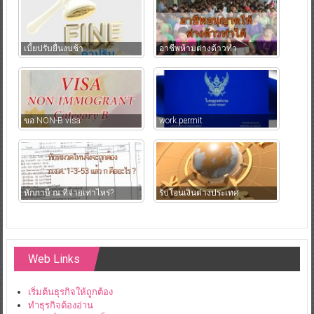
เบี้ยปรับยื่นงบช้า
อาชีพห้ามต่างด้าวทำ
ขอ NON-B visa
work permit
หักภาษี ณ ที่จ่ายเท่าไหร่?
รับโอนเงินต่างประเทศ
Web Links
เริ่มต้นธุรกิจให้ถูกต้อง
ทำธุรกิจต้องอ่าน