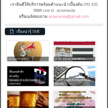
เรายินดีให้บริการพร้อมคำแนะนำเบื้องต้น 092 420
5888 Line id : acseneola
หรือเมล์สอบถาม
acseneola@gmail.com
เรื่องน่ารุ้ SME
Accounting&BOI
id tax หน่วยงานราชการ
DBD&RD fine for financial
นำส่งภาษีผู้มีเงินได้มูลนิธิและ
statement
สมาคม