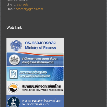
Line id:
aecregist
Email:
acsesol@gmail.com
Web Link