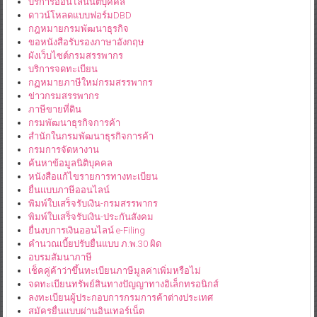
บริการออนไลน์นิติบุคคล
ดาวน์โหลดแบบฟอร์มDBD
กฎหมายกรมพัฒนาธุรกิจ
ขอหนังสือรับรองภาษาอังกฤษ
ผังเว็บไซต์กรมสรรพากร
บริการจดทะเบียน
กฏหมายภาษีใหม่กรมสรรพากร
ข่าวกรมสรรพากร
ภาษีขายที่ดิน
กรมพัฒนาธุรกิจการค้า
สำนักในกรมพัฒนาธุรกิจการค้า
กรมการจัดหางาน
ค้นหาข้อมูลนิติบุคคล
หนังสือแก้ไขรายการทางทะเบียน
ยื่นแบบภาษีออนไลน์
พิมพ์ใบเสร็จรับเงิน-กรมสรรพากร
พิมพ์ใบเสร็จรับเงิน-ประกันสังคม
ยื่นงบการเงินออนไลน์ e-Filing
คำนวณเบี้ยปรับยื่นแบบ ภ.พ.30 ผิด
อบรมสัมนาภาษี
เช็คคู่ค้าว่าขึ้นทะเบียนภาษีมูลค่าเพิ่มหรือไม่
จดทะเบียนทรัพย์สินทางปัญญาทางอิเล็กทรอนิกส์
ลงทะเบียนผู้ประกอบการกรมการค้าต่างประเทศ
สมัครยื่นแบบผ่านอินเทอร์เน็ต