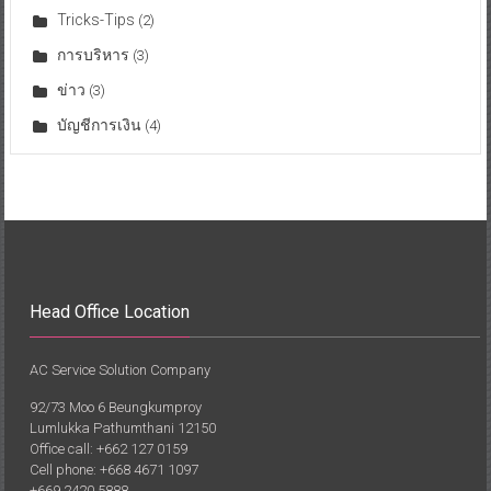
Tricks-Tips
(2)
การบริหาร
(3)
ข่าว
(3)
บัญชีการเงิน
(4)
Head Office Location
AC Service Solution Company
92/73 Moo 6 Beungkumproy
Lumlukka Pathumthani 12150
Office call: +662 127 0159
Cell phone: +668 4671 1097
+669 2420 5888