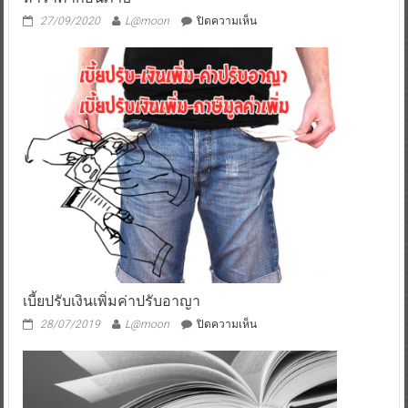
บน
27/09/2020
L@moon
ปิดความเห็น
หา
ราคา
ก่อน
ภาษี
เบี้ยปรับเงินเพิ่มค่าปรับอาญา
บน
28/07/2019
L@moon
ปิดความเห็น
เบี้ย
ปรับ
เงิน
เพิ่ม
ค่า