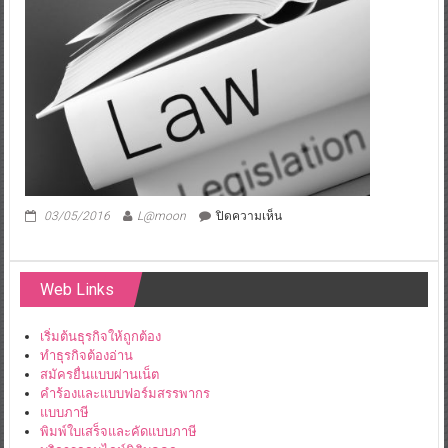
ปรับ
อาญา
บน
03/05/2016
L@moon
ปิดความเห็น
Web Links
เริ่มต้นธุรกิจให้ถูกต้อง
ทำธุรกิจต้องอ่าน
สมัครยื่นแบบผ่านเน็ต
คำร้องและแบบฟอร์มสรรพากร
แบบภาษี
พิมพ์ใบเสร็จและคัดแบบภาษี