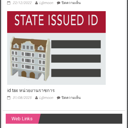
บน
22/12/2022
L@moon
ปิดความเห็น
กรรมการ
กู้
เงิน
ธนาคาร
มา
ใช้
ใน
กิจการ
id tax หน่วยงานราชการ
บน
31/08/2025
L@moon
ปิดความเห็น
id
tax
หน่วย
Web Links
งาน
ราชการ