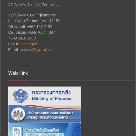
AC Service Solution Company
92/73 Moo 6 Beungkumproy
Lumlukka Pathumthani 12150
Office call: +662 127 0159
Cell phone: +668 4671 1097
+669 2420 5888
Line id:
aecregist
Email:
acsesol@gmail.com
Web Link