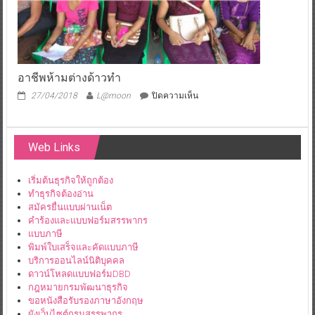
อาชีพห้ามต่างด้าวทำ
บน
27/04/2018
L@moon
ปิดความเห็น
อาชีพ
ห้าม
ต่างด้าว
Web Links
ทำ
เริ่มต้นธุรกิจให้ถูกต้อง
ทำธุรกิจต้องอ่าน
สมัครยื่นแบบผ่านเน็ต
คำร้องและแบบฟอร์มสรรพากร
แบบภาษี
พิมพ์ใบเสร็จและคัดแบบภาษี
บริการออนไลน์นิติบุคคล
ดาวน์โหลดแบบฟอร์มDBD
กฎหมายกรมพัฒนาธุรกิจ
ขอหนังสือรับรองภาษาอังกฤษ
ผังเว็บไซต์กรมสรรพากร