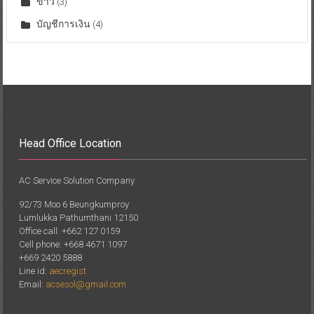
ข่าว
(3)
บัญชีการเงิน
(4)
Head Office Location
AC Service Solution Company
92/73 Moo 6 Beungkumproy
Lumlukka Pathumthani 12150
Office call: +662 127 0159
Cell phone: +668 4671 1097
+669 2420 5888
Line id:
aecregist
Email:
acsesol@gmail.com