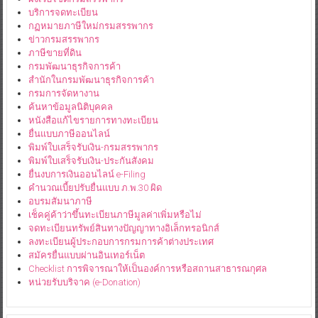
บริการจดทะเบียน
กฏหมายภาษีใหม่กรมสรรพากร
ข่าวกรมสรรพากร
ภาษีขายที่ดิน
กรมพัฒนาธุรกิจการค้า
สำนักในกรมพัฒนาธุรกิจการค้า
กรมการจัดหางาน
ค้นหาข้อมูลนิติบุคคล
หนังสือแก้ไขรายการทางทะเบียน
ยื่นแบบภาษีออนไลน์
พิมพ์ใบเสร็จรับเงิน-กรมสรรพากร
พิมพ์ใบเสร็จรับเงิน-ประกันสังคม
ยื่นงบการเงินออนไลน์ e-Filing
คำนวณเบี้ยปรับยื่นแบบ ภ.พ.30 ผิด
อบรมสัมนาภาษี
เช็คคู่ค้าว่าขึ้นทะเบียนภาษีมูลค่าเพิ่มหรือไม่
จดทะเบียนทรัพย์สินทางปัญญาทางอิเล็กทรอนิกส์
ลงทะเบียนผู้ประกอบการกรมการค้าต่างประเทศ
สมัครยื่นแบบผ่านอินเทอร์เน็ต
Checklist การพิจารณาให้เป็นองค์การหรือสถานสาธารณกุศล
หน่วยรับบริจาค (e-Donation)