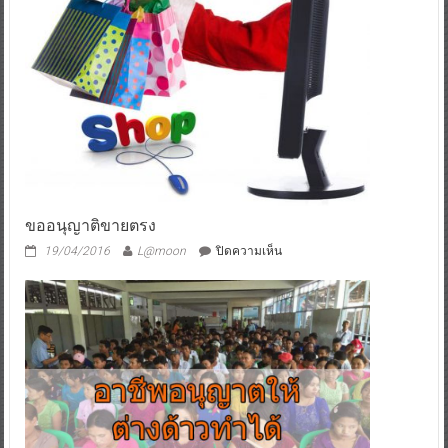
ขออนุญาติขายตรง
บน
19/04/2016
L@moon
ปิดความเห็น
ขอ
อนุ
ญาติ
ขาย
ตรง