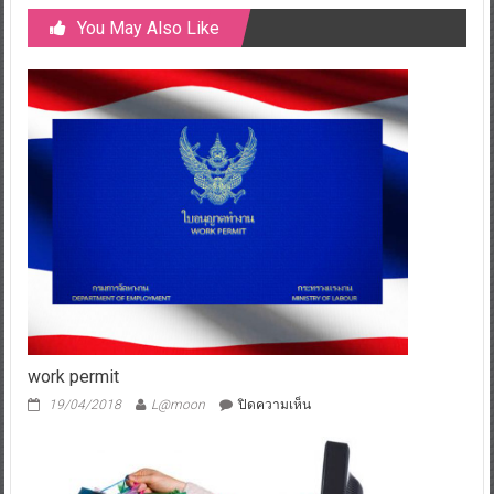
You May Also Like
work permit
บน
19/04/2018
L@moon
ปิดความเห็น
work
permit