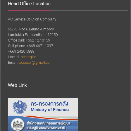
Head Office Location
AC Service Solution Company
92/73 Moo 6 Beungkumproy
Lumlukka Pathumthani 12150
Office call: +662 127 0159
Cell phone: +668 4671 1097
+669 2420 5888
Line id:
aecregist
Email:
acsesol@gmail.com
Web Link