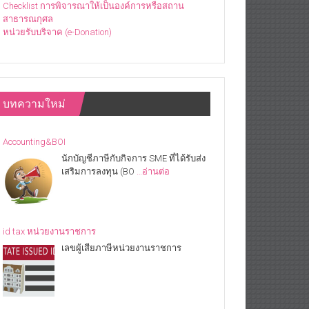
Checklist การพิจารณาให้เป็นองค์การหรือสถาน
สาธารณกุศล
หน่วยรับบริจาค (e-Donation)
บทความใหม่
Accounting&BOI
นักบัญชีภาษีกับกิจการ SME ที่ได้รับส่ง
เสริมการลงทุน (BO
…อ่านต่อ
id tax หน่วยงานราชการ
เลขผู้เสียภาษีหน่วยงานราชการ