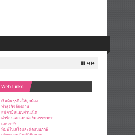
Web Links
เริ่มต้นธุรกิจให้ถูกต้อง
ทำธุรกิจต้องอ่าน
สมัครยื่นแบบผ่านเน็ต
คำร้องและแบบฟอร์มสรรพากร
แบบภาษี
พิมพ์ใบเสร็จและคัดแบบภาษี