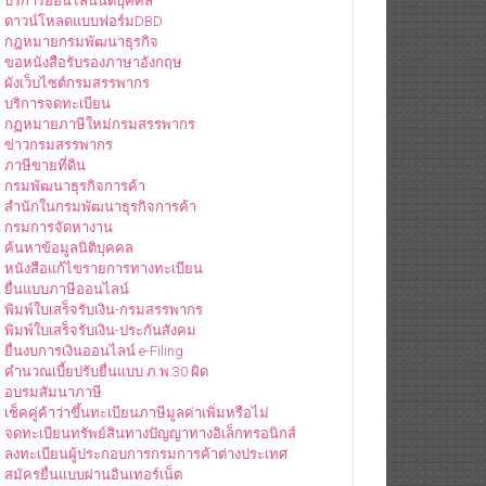
บริการออนไลน์นิติบุคคล
ดาวน์โหลดแบบฟอร์มDBD
กฎหมายกรมพัฒนาธุรกิจ
ขอหนังสือรับรองภาษาอังกฤษ
ผังเว็บไซต์กรมสรรพากร
บริการจดทะเบียน
กฏหมายภาษีใหม่กรมสรรพากร
ข่าวกรมสรรพากร
ภาษีขายที่ดิน
กรมพัฒนาธุรกิจการค้า
สำนักในกรมพัฒนาธุรกิจการค้า
กรมการจัดหางาน
ค้นหาข้อมูลนิติบุคคล
หนังสือแก้ไขรายการทางทะเบียน
ยื่นแบบภาษีออนไลน์
พิมพ์ใบเสร็จรับเงิน-กรมสรรพากร
พิมพ์ใบเสร็จรับเงิน-ประกันสังคม
ยื่นงบการเงินออนไลน์ e-Filing
คำนวณเบี้ยปรับยื่นแบบ ภ.พ.30 ผิด
อบรมสัมนาภาษี
เช็คคู่ค้าว่าขึ้นทะเบียนภาษีมูลค่าเพิ่มหรือไม่
จดทะเบียนทรัพย์สินทางปัญญาทางอิเล็กทรอนิกส์
ลงทะเบียนผู้ประกอบการกรมการค้าต่างประเทศ
สมัครยื่นแบบผ่านอินเทอร์เน็ต