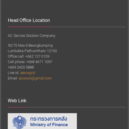
Head Office Location
AC Service Solution Company
92/73 Moo 6 Beungkumproy
Lumlukka Pathumthani 12150
Office call: +662 127 0159
Cell phone: +668 4671 1097
+669 2420 5888
Line id:
aecregist
Email:
acsesol@gmail.com
Web Link