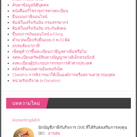
ค้นหาข้อมูลนิติบุคคล
หนังสือแก้ไขรายการทางทะเบียน
ยื่นแบบภาษีออนไลน์
พิมพ์ใบเสร็จรับเงิน-กรมสรรพากร
พิมพ์ใบเสร็จรับเงิน-ประกันสังคม
ยื่นงบการเงินออนไลน์ e-Filing
คำนวณเบี้ยปรับยื่นแบบ ภ.พ.30 ผิด
อบรมสัมนาภาษี
เช็คคู่ค้าว่าขึ้นทะเบียนภาษีมูลค่าเพิ่มหรือไม่
จดทะเบียนทรัพย์สินทางปัญญาทางอิเล็กทรอนิกส์
ลงทะเบียนผู้ประกอบการกรมการค้าต่างประเทศ
สมัครยื่นแบบผ่านอินเทอร์เน็ต
Checklist การพิจารณาให้เป็นองค์การหรือสถานสาธารณกุศล
หน่วยรับบริจาค (e-Donation)
บทความใหม่
Accounting&BOI
นักบัญชีภาษีกับกิจการ SME ที่ได้รับส่งเสริมการลงทุน
(BO
…อ่านต่อ