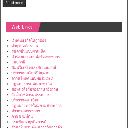
Read more
Web Links
เริ่มต้นธุรกิจให้ถูกต้อง
ทำธุรกิจต้องอ่าน
สมัครยื่นแบบผ่านเน็ต
คำร้องและแบบฟอร์มสรรพากร
แบบภาษี
พิมพ์ใบเสร็จและคัดแบบภาษี
บริการออนไลน์นิติบุคคล
ดาวน์โหลดแบบฟอร์มDBD
กฎหมายกรมพัฒนาธุรกิจ
ขอหนังสือรับรองภาษาอังกฤษ
ผังเว็บไซต์กรมสรรพากร
บริการจดทะเบียน
กฏหมายภาษีใหม่กรมสรรพากร
ข่าวกรมสรรพากร
ภาษีขายที่ดิน
กรมพัฒนาธุรกิจการค้า
สำนักในกรมพัฒนาธุรกิจการค้า