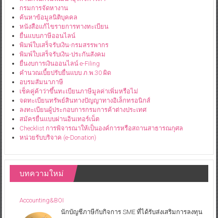
กรมการจัดหางาน
ค้นหาข้อมูลนิติบุคคล
หนังสือแก้ไขรายการทางทะเบียน
ยื่นแบบภาษีออนไลน์
พิมพ์ใบเสร็จรับเงิน-กรมสรรพากร
พิมพ์ใบเสร็จรับเงิน-ประกันสังคม
ยื่นงบการเงินออนไลน์ e-Filing
คำนวณเบี้ยปรับยื่นแบบ ภ.พ.30 ผิด
อบรมสัมนาภาษี
เช็คคู่ค้าว่าขึ้นทะเบียนภาษีมูลค่าเพิ่มหรือไม่
จดทะเบียนทรัพย์สินทางปัญญาทางอิเล็กทรอนิกส์
ลงทะเบียนผู้ประกอบการกรมการค้าต่างประเทศ
สมัครยื่นแบบผ่านอินเทอร์เน็ต
Checklist การพิจารณาให้เป็นองค์การหรือสถานสาธารณกุศล
หน่วยรับบริจาค (e-Donation)
บทความใหม่
Accounting&BOI
นักบัญชีภาษีกับกิจการ SME ที่ได้รับส่งเสริมการลงทุน