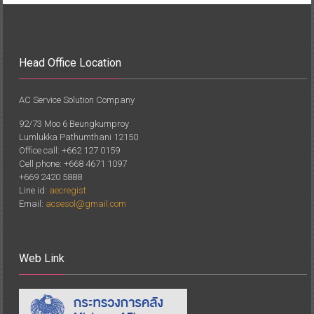
Head Office Location
AC Service Solution Company
92/73 Moo 6 Beungkumproy
Lumlukka Pathumthani 12150
Office call: +662 127 0159
Cell phone: +668 4671 1097
+669 2420 5888
Line id:
aecregist
Email:
acsesol@gmail.com
Web Link