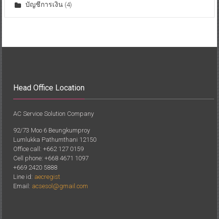
บัญชีการเงิน
(4)
Head Office Location
AC Service Solution Company
92/73 Moo 6 Beungkumproy
Lumlukka Pathumthani 12150
Office call: +662 127 0159
Cell phone: +668 4671 1097
+669 2420 5888
Line id:
aecregist
Email:
acsesol@gmail.com