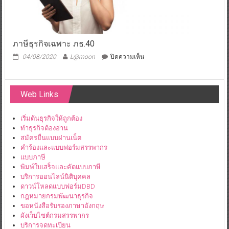
ภาษีธุรกิจเฉพาะ ภธ.40
บน
04/08/2020
L@moon
ปิดความเห็น
ภาษี
ธุรกิจ
เฉพาะ
Web Links
ภธ.40
เริ่มต้นธุรกิจให้ถูกต้อง
ทำธุรกิจต้องอ่าน
สมัครยื่นแบบผ่านเน็ต
คำร้องและแบบฟอร์มสรรพากร
แบบภาษี
พิมพ์ใบเสร็จและคัดแบบภาษี
บริการออนไลน์นิติบุคคล
ดาวน์โหลดแบบฟอร์มDBD
กฎหมายกรมพัฒนาธุรกิจ
ขอหนังสือรับรองภาษาอังกฤษ
ผังเว็บไซต์กรมสรรพากร
บริการจดทะเบียน