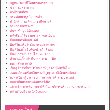
กฏหมายภาษีใหม่กรมสรรพากร
ข่าวกรมสรรพากร
ภาษีขายที่ดิน
กรมพัฒนาธุรกิจการค้า
สำนักในกรมพัฒนาธุรกิจการค้า
กรมการจัดหางาน
ค้นหาข้อมูลนิติบุคคล
หนังสือแก้ไขรายการทางทะเบียน
ยื่นแบบภาษีออนไลน์
พิมพ์ใบเสร็จรับเงิน-กรมสรรพากร
พิมพ์ใบเสร็จรับเงิน-ประกันสังคม
ยื่นงบการเงินออนไลน์ e-Filing
คำนวณเบี้ยปรับยื่นแบบ ภ.พ.30 ผิด
อบรมสัมนาภาษี
เช็คคู่ค้าว่าขึ้นทะเบียนภาษีมูลค่าเพิ่มหรือไม่
จดทะเบียนทรัพย์สินทางปัญญาทางอิเล็กทรอนิกส์
ลงทะเบียนผู้ประกอบการกรมการค้าต่างประเทศ
สมัครยื่นแบบผ่านอินเทอร์เน็ต
Checklist การพิจารณาให้เป็นองค์การหรือสถานสาธารณกุศล
หน่วยรับบริจาค (e-Donation)
บทความใหม่