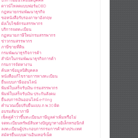
บริการออนไลน์นิติบุคคล
ดาวน์โหลดแบบฟอร์มDBD
กฎหมายกรมพัฒนาธุรกิจ
ขอหนังสือรับรองภาษาอังกฤษ
ผังเว็บไซต์กรมสรรพากร
บริการจดทะเบียน
กฏหมายภาษีใหม่กรมสรรพากร
ข่าวกรมสรรพากร
ภาษีขายที่ดิน
กรมพัฒนาธุรกิจการค้า
สำนักในกรมพัฒนาธุรกิจการค้า
กรมการจัดหางาน
ค้นหาข้อมูลนิติบุคคล
หนังสือแก้ไขรายการทางทะเบียน
ยื่นแบบภาษีออนไลน์
พิมพ์ใบเสร็จรับเงิน-กรมสรรพากร
พิมพ์ใบเสร็จรับเงิน-ประกันสังคม
ยื่นงบการเงินออนไลน์ e-Filing
คำนวณเบี้ยปรับยื่นแบบ ภ.พ.30 ผิด
อบรมสัมนาภาษี
เช็คคู่ค้าว่าขึ้นทะเบียนภาษีมูลค่าเพิ่มหรือไม่
จดทะเบียนทรัพย์สินทางปัญญาทางอิเล็กทรอนิกส์
ลงทะเบียนผู้ประกอบการกรมการค้าต่างประเทศ
สมัครยื่นแบบผ่านอินเทอร์เน็ต