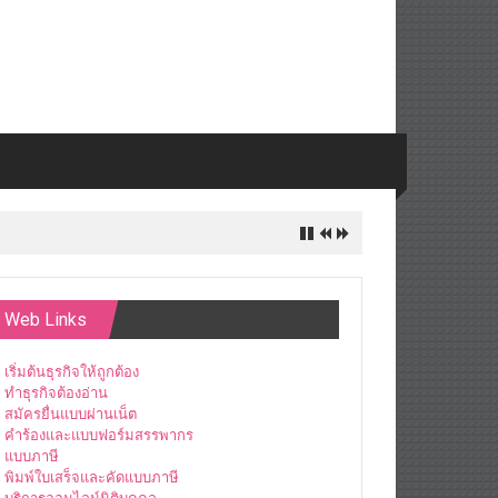
Web Links
เริ่มต้นธุรกิจให้ถูกต้อง
ทำธุรกิจต้องอ่าน
สมัครยื่นแบบผ่านเน็ต
คำร้องและแบบฟอร์มสรรพากร
แบบภาษี
พิมพ์ใบเสร็จและคัดแบบภาษี