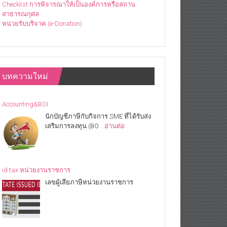
Checklist การพิจารณาให้เป็นองค์การหรือสถาน
สาธารณกุศล
หน่วยรับบริจาค (e-Donation)
บทความใหม่
Accounting&BOI
นักบัญชีภาษีกับกิจการ SME ที่ได้รับส่ง
เสริมการลงทุน (BO
…อ่านต่อ
id tax หน่วยงานราชการ
เลขผู้เสียภาษีหน่วยงานราชการ