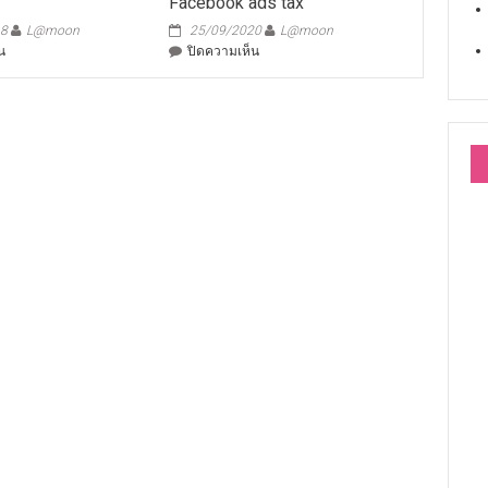
Facebook ads tax
18
L@moon
25/09/2020
L@moon
บน
บน
น
ปิดความเห็น
non-
Facebook
B
ads
visa
tax