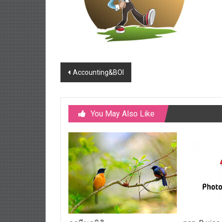
Post
Accounting&BOI
navigation
You May Also Like