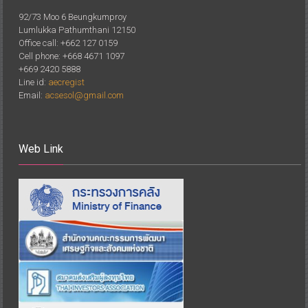
92/73 Moo 6 Beungkumproy
Lumlukka Pathumthani 12150
Office call: +662 127 0159
Cell phone: +668 4671 1097
+669 2420 5888
Line id:
aecregist
Email:
acsesol@gmail.com
Web Link