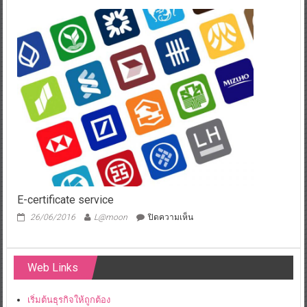
non-
B
visa
E-certificate service
บน
26/06/2016
L@moon
ปิดความเห็น
E-
certificate
service
Web Links
เริ่มต้นธุรกิจให้ถูกต้อง