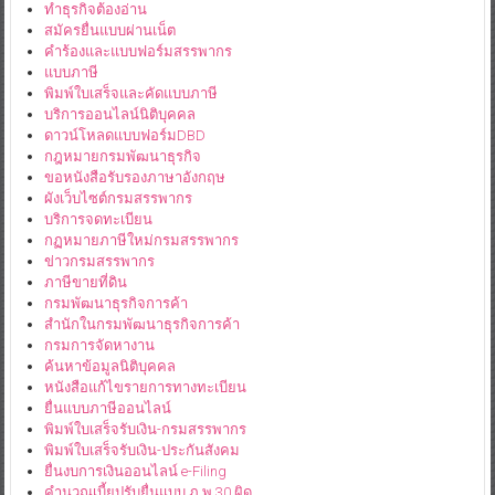
ทำธุรกิจต้องอ่าน
สมัครยื่นแบบผ่านเน็ต
คำร้องและแบบฟอร์มสรรพากร
แบบภาษี
พิมพ์ใบเสร็จและคัดแบบภาษี
บริการออนไลน์นิติบุคคล
ดาวน์โหลดแบบฟอร์มDBD
กฎหมายกรมพัฒนาธุรกิจ
ขอหนังสือรับรองภาษาอังกฤษ
ผังเว็บไซต์กรมสรรพากร
บริการจดทะเบียน
กฏหมายภาษีใหม่กรมสรรพากร
ข่าวกรมสรรพากร
ภาษีขายที่ดิน
กรมพัฒนาธุรกิจการค้า
สำนักในกรมพัฒนาธุรกิจการค้า
กรมการจัดหางาน
ค้นหาข้อมูลนิติบุคคล
หนังสือแก้ไขรายการทางทะเบียน
ยื่นแบบภาษีออนไลน์
พิมพ์ใบเสร็จรับเงิน-กรมสรรพากร
พิมพ์ใบเสร็จรับเงิน-ประกันสังคม
ยื่นงบการเงินออนไลน์ e-Filing
คำนวณเบี้ยปรับยื่นแบบ ภ.พ.30 ผิด