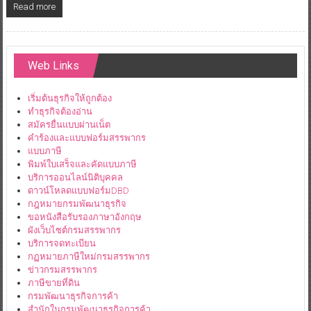
Read more
Web Links
เริ่มต้นธุรกิจให้ถูกต้อง
ทำธุรกิจต้องอ่าน
สมัครยื่นแบบผ่านเน็ต
คำร้องและแบบฟอร์มสรรพากร
แบบภาษี
พิมพ์ใบเสร็จและคัดแบบภาษี
บริการออนไลน์นิติบุคคล
ดาวน์โหลดแบบฟอร์มDBD
กฎหมายกรมพัฒนาธุรกิจ
ขอหนังสือรับรองภาษาอังกฤษ
ผังเว็บไซต์กรมสรรพากร
บริการจดทะเบียน
กฏหมายภาษีใหม่กรมสรรพากร
ข่าวกรมสรรพากร
ภาษีขายที่ดิน
กรมพัฒนาธุรกิจการค้า
สำนักในกรมพัฒนาธุรกิจการค้า