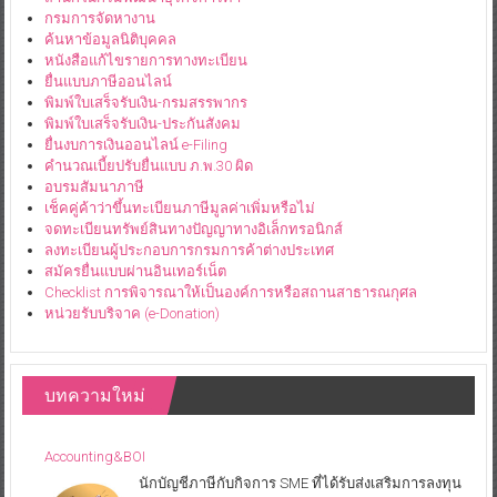
กรมการจัดหางาน
ค้นหาข้อมูลนิติบุคคล
หนังสือแก้ไขรายการทางทะเบียน
ยื่นแบบภาษีออนไลน์
พิมพ์ใบเสร็จรับเงิน-กรมสรรพากร
พิมพ์ใบเสร็จรับเงิน-ประกันสังคม
ยื่นงบการเงินออนไลน์ e-Filing
คำนวณเบี้ยปรับยื่นแบบ ภ.พ.30 ผิด
อบรมสัมนาภาษี
เช็คคู่ค้าว่าขึ้นทะเบียนภาษีมูลค่าเพิ่มหรือไม่
จดทะเบียนทรัพย์สินทางปัญญาทางอิเล็กทรอนิกส์
ลงทะเบียนผู้ประกอบการกรมการค้าต่างประเทศ
สมัครยื่นแบบผ่านอินเทอร์เน็ต
Checklist การพิจารณาให้เป็นองค์การหรือสถานสาธารณกุศล
หน่วยรับบริจาค (e-Donation)
บทความใหม่
Accounting&BOI
นักบัญชีภาษีกับกิจการ SME ที่ได้รับส่งเสริมการลงทุน