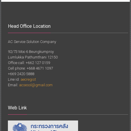
Head Office Location
AC Service Solution Company
92/73 Moo 6 Beungkumproy
Lumlukka Pathumthani 12150
Office call: +662 127 0159
Cell phone: +668 4671 1097
+669 2420 5888
Line id:
aecregist
Email:
acsesol@gmail.com
Web Link