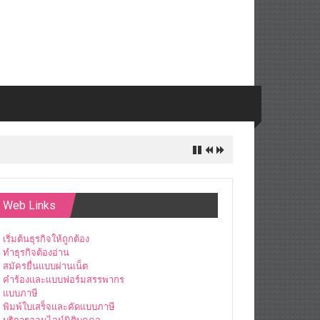
Web Links
เริ่มต้นธุรกิจให้ถูกต้อง
ทำธุรกิจต้องอ่าน
สมัครยื่นแบบผ่านเน็ต
คำร้องและแบบฟอร์มสรรพากร
แบบภาษี
พิมพ์ใบเสร็จและคัดแบบภาษี