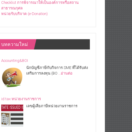
Checklist การพิจารณาให้เป็นองค์การหรือสถาน
สาธารณกุศล
หน่วยรับบริจาค (e-Donation)
บทความใหม่
Accounting&BOI
นักบัญชีภาษีกับกิจการ SME ที่ได้รับส่ง
เสริมการลงทุน (BO
…อ่านต่อ
id tax หน่วยงานราชการ
เลขผู้เสียภาษีหน่วยงานราชการ