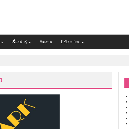
ุณ
เรื่องน่ารู้
ทีมงาน
DBD office
ง