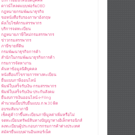
บริการออนไลน์นิติบุคคล
ดาวน์โหลดแบบฟอร์มDBD
กฎหมายกรมพัฒนาธุรกิจ
ขอหนังสือรับรองภาษาอังกฤษ
ผังเว็บไซต์กรมสรรพากร
บริการจดทะเบียน
กฏหมายภาษีใหม่กรมสรรพากร
ข่าวกรมสรรพากร
ภาษีขายที่ดิน
กรมพัฒนาธุรกิจการค้า
สำนักในกรมพัฒนาธุรกิจการค้า
กรมการจัดหางาน
ค้นหาข้อมูลนิติบุคคล
หนังสือแก้ไขรายการทางทะเบียน
ยื่นแบบภาษีออนไลน์
พิมพ์ใบเสร็จรับเงิน-กรมสรรพากร
พิมพ์ใบเสร็จรับเงิน-ประกันสังคม
ยื่นงบการเงินออนไลน์ e-Filing
คำนวณเบี้ยปรับยื่นแบบ ภ.พ.30 ผิด
อบรมสัมนาภาษี
เช็คคู่ค้าว่าขึ้นทะเบียนภาษีมูลค่าเพิ่มหรือไม่
จดทะเบียนทรัพย์สินทางปัญญาทางอิเล็กทรอนิกส์
ลงทะเบียนผู้ประกอบการกรมการค้าต่างประเทศ
สมัครยื่นแบบผ่านอินเทอร์เน็ต