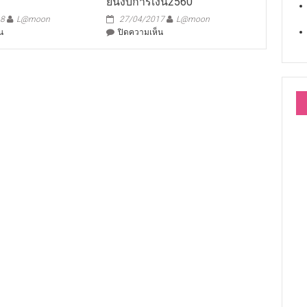
ยื่นงบการเงิน2560
18
L@moon
27/04/2017
L@moon
บน
บน
น
ปิดความเห็น
ค่า
ยื่น
รับรอง
งบ
การ
เงิน2560