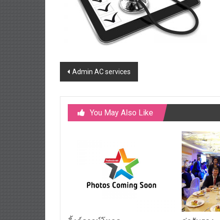
Post
Admin AC services
navigation
You May Also Like