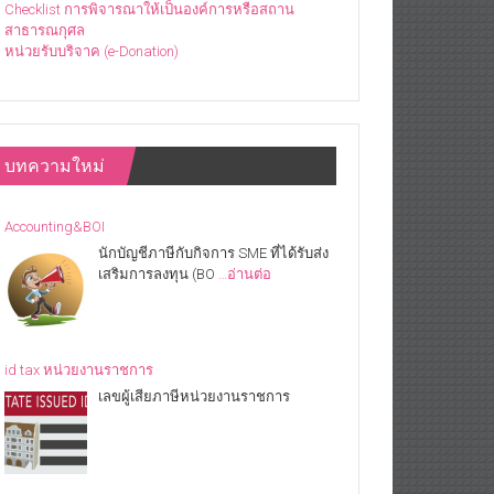
Checklist การพิจารณาให้เป็นองค์การหรือสถาน
สาธารณกุศล
หน่วยรับบริจาค (e-Donation)
บทความใหม่
Accounting&BOI
นักบัญชีภาษีกับกิจการ SME ที่ได้รับส่ง
เสริมการลงทุน (BO
…อ่านต่อ
id tax หน่วยงานราชการ
เลขผู้เสียภาษีหน่วยงานราชการ