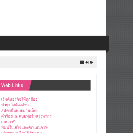
Web Links
เริ่มต้นธุรกิจให้ถูกต้อง
ทำธุรกิจต้องอ่าน
สมัครยื่นแบบผ่านเน็ต
คำร้องและแบบฟอร์มสรรพากร
แบบภาษี
พิมพ์ใบเสร็จและคัดแบบภาษี