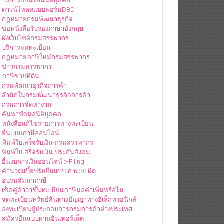
บริการออนไลน์นิติบุคคล
ดาวน์โหลดแบบฟอร์มDBD
กฎหมายกรมพัฒนาธุรกิจ
ขอหนังสือรับรองภาษาอังกฤษ
ผังเว็บไซต์กรมสรรพากร
บริการจดทะเบียน
กฏหมายภาษีใหม่กรมสรรพากร
ข่าวกรมสรรพากร
ภาษีขายที่ดิน
กรมพัฒนาธุรกิจการค้า
สำนักในกรมพัฒนาธุรกิจการค้า
กรมการจัดหางาน
ค้นหาข้อมูลนิติบุคคล
หนังสือแก้ไขรายการทางทะเบียน
ยื่นแบบภาษีออนไลน์
พิมพ์ใบเสร็จรับเงิน-กรมสรรพากร
พิมพ์ใบเสร็จรับเงิน-ประกันสังคม
ยื่นงบการเงินออนไลน์ e-Filing
คำนวณเบี้ยปรับยื่นแบบ ภ.พ.30 ผิด
อบรมสัมนาภาษี
เช็คคู่ค้าว่าขึ้นทะเบียนภาษีมูลค่าเพิ่มหรือไม่
จดทะเบียนทรัพย์สินทางปัญญาทางอิเล็กทรอนิกส์
ลงทะเบียนผู้ประกอบการกรมการค้าต่างประเทศ
สมัครยื่นแบบผ่านอินเทอร์เน็ต