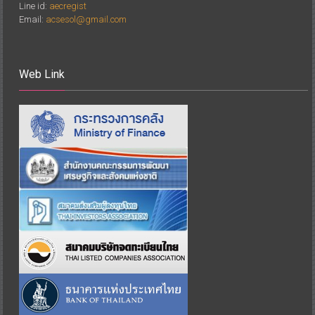
Line id:
aecregist
Email:
acsesol@gmail.com
Web Link