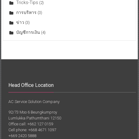
Tricks-Tips
(2)
การบริหาร
(3)
ข่าว
(3)
บัญชีการเงิน
(4)
Head Office Location
AC Service Solution Company
92/73 Moo 6 Beungkumproy
Lumlukka Pathumthani 12150
Office call: +662 127 0159
Cell phone: +668 4671 1097
+669 2420 5888