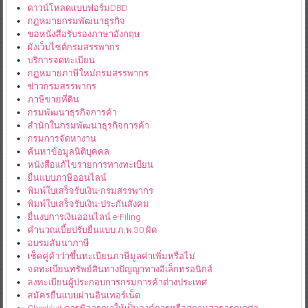
ดาวน์โหลดแบบฟอร์มDBD
กฎหมายกรมพัฒนาธุรกิจ
ขอหนังสือรับรองภาษาอังกฤษ
ผังเว็บไซต์กรมสรรพากร
บริการจดทะเบียน
กฏหมายภาษีใหม่กรมสรรพากร
ข่าวกรมสรรพากร
ภาษีขายที่ดิน
กรมพัฒนาธุรกิจการค้า
สำนักในกรมพัฒนาธุรกิจการค้า
กรมการจัดหางาน
ค้นหาข้อมูลนิติบุคคล
หนังสือแก้ไขรายการทางทะเบียน
ยื่นแบบภาษีออนไลน์
พิมพ์ใบเสร็จรับเงิน-กรมสรรพากร
พิมพ์ใบเสร็จรับเงิน-ประกันสังคม
ยื่นงบการเงินออนไลน์ e-Filing
คำนวณเบี้ยปรับยื่นแบบ ภ.พ.30 ผิด
อบรมสัมนาภาษี
เช็คคู่ค้าว่าขึ้นทะเบียนภาษีมูลค่าเพิ่มหรือไม่
จดทะเบียนทรัพย์สินทางปัญญาทางอิเล็กทรอนิกส์
ลงทะเบียนผู้ประกอบการกรมการค้าต่างประเทศ
สมัครยื่นแบบผ่านอินเทอร์เน็ต