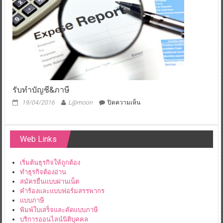
รับทำบัญชี&ภาษี
บน
19/04/2016
L@moon
ปิดความเห็น
รับ
ทำ
บัญชี&ภาษี
Web Links
เริ่มต้นธุรกิจให้ถูกต้อง
ทำธุรกิจต้องอ่าน
สมัครยื่นแบบผ่านเน็ต
คำร้องและแบบฟอร์มสรรพากร
แบบภาษี
พิมพ์ใบเสร็จและคัดแบบภาษี
บริการออนไลน์นิติบุคคล