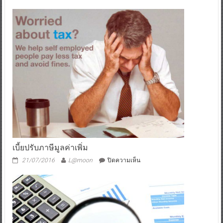
สำนักงาน
ทะเบียน
ธุรกิจ
เบี้ยปรับภาษีมูลค่าเพิ่ม
บน
21/07/2016
L@moon
ปิดความเห็น
เบี้ย
ปรับ
ภาษี
มูลค่า
เพิ่ม