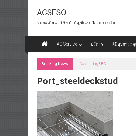
Skip
to
ACSESO
content
จดทะเบียนบริษัท ทำบัญชีและปิดงบการเงิน
AC Service
บริการ
ผู้มีอุปการะค
Breaking News:
id tax หน่วยงานราชการ
Port_steeldeckstud