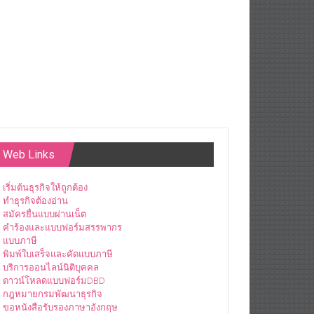
Web Links
เริ่มต้นธุรกิจให้ถูกต้อง
ทำธุรกิจต้องอ่าน
สมัครยื่นแบบผ่านเน็ต
คำร้องและแบบฟอร์มสรรพากร
แบบภาษี
พิมพ์ใบเสร็จและคัดแบบภาษี
บริการออนไลน์นิติบุคคล
ดาวน์โหลดแบบฟอร์มDBD
กฎหมายกรมพัฒนาธุรกิจ
ขอหนังสือรับรองภาษาอังกฤษ