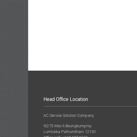
Head Office Location
AC Service Solution Company
92/73 Moo 6 Beungkumproy
Lumlukka Pathumthani 12150