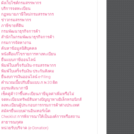
ผังเว็บไซต์กรมสรรพากร
บริการจดทะเบียน
กฏหมายภาษีใหม่กรมสรรพากร
ข่าวกรมสรรพากร
ภาษีขายที่ดิน
กรมพัฒนาธุรกิจการค้า
สำนักในกรมพัฒนาธุรกิจการค้า
กรมการจัดหางาน
ค้นหาข้อมูลนิติบุคคล
หนังสือแก้ไขรายการทางทะเบียน
ยื่นแบบภาษีออนไลน์
พิมพ์ใบเสร็จรับเงิน-กรมสรรพากร
พิมพ์ใบเสร็จรับเงิน-ประกันสังคม
ยื่นงบการเงินออนไลน์ e-Filing
คำนวณเบี้ยปรับยื่นแบบ ภ.พ.30 ผิด
อบรมสัมนาภาษี
เช็คคู่ค้าว่าขึ้นทะเบียนภาษีมูลค่าเพิ่มหรือไม่
จดทะเบียนทรัพย์สินทางปัญญาทางอิเล็กทรอนิกส์
ลงทะเบียนผู้ประกอบการกรมการค้าต่างประเทศ
สมัครยื่นแบบผ่านอินเทอร์เน็ต
Checklist การพิจารณาให้เป็นองค์การหรือสถาน
สาธารณกุศล
หน่วยรับบริจาค (e-Donation)