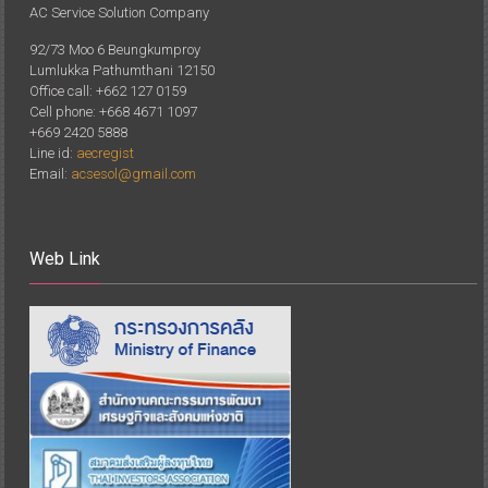
AC Service Solution Company
92/73 Moo 6 Beungkumproy
Lumlukka Pathumthani 12150
Office call: +662 127 0159
Cell phone: +668 4671 1097
+669 2420 5888
Line id:
aecregist
Email:
acsesol@gmail.com
Web Link