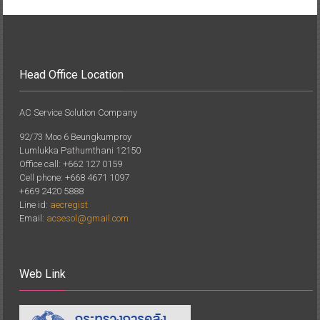
Head Office Location
AC Service Solution Company
92/73 Moo 6 Beungkumproy
Lumlukka Pathumthani 12150
Office call: +662 127 0159
Cell phone: +668 4671 1097
+669 2420 5888
Line id:
aecregist
Email:
acsesol@gmail.com
Web Link