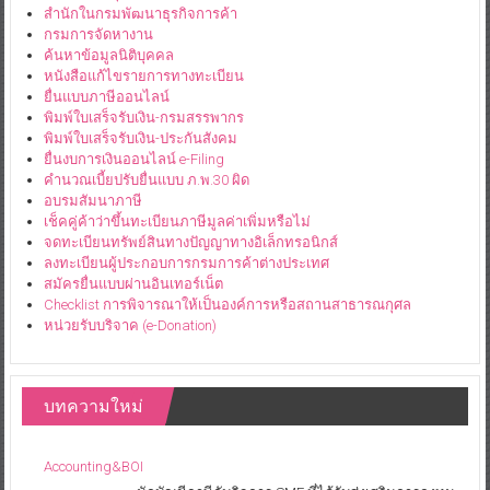
สำนักในกรมพัฒนาธุรกิจการค้า
กรมการจัดหางาน
ค้นหาข้อมูลนิติบุคคล
หนังสือแก้ไขรายการทางทะเบียน
ยื่นแบบภาษีออนไลน์
พิมพ์ใบเสร็จรับเงิน-กรมสรรพากร
พิมพ์ใบเสร็จรับเงิน-ประกันสังคม
ยื่นงบการเงินออนไลน์ e-Filing
คำนวณเบี้ยปรับยื่นแบบ ภ.พ.30 ผิด
อบรมสัมนาภาษี
เช็คคู่ค้าว่าขึ้นทะเบียนภาษีมูลค่าเพิ่มหรือไม่
จดทะเบียนทรัพย์สินทางปัญญาทางอิเล็กทรอนิกส์
ลงทะเบียนผู้ประกอบการกรมการค้าต่างประเทศ
สมัครยื่นแบบผ่านอินเทอร์เน็ต
Checklist การพิจารณาให้เป็นองค์การหรือสถานสาธารณกุศล
หน่วยรับบริจาค (e-Donation)
บทความใหม่
Accounting&BOI