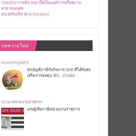
Checklist การพิจารณาให้เป็นองค์การหรือสถาน
สาธารณกุศล
หน่วยรับบริจาค (e-Donation)
บทความใหม่
Accounting&BOI
นักบัญชีภาษีกับกิจการ SME ที่ได้รับส่ง
เสริมการลงทุน (BO
…อ่านต่อ
id tax หน่วยงานราชการ
เลขผู้เสียภาษีหน่วยงานราชการ