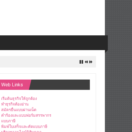
Web Links
เริ่มต้นธุรกิจให้ถูกต้อง
ทำธุรกิจต้องอ่าน
สมัครยื่นแบบผ่านเน็ต
คำร้องและแบบฟอร์มสรรพากร
แบบภาษี
พิมพ์ใบเสร็จและคัดแบบภาษี