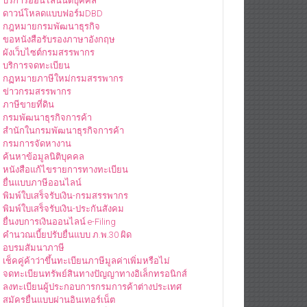
บริการออนไลน์นิติบุคคล
ดาวน์โหลดแบบฟอร์มDBD
กฎหมายกรมพัฒนาธุรกิจ
ขอหนังสือรับรองภาษาอังกฤษ
ผังเว็บไซต์กรมสรรพากร
บริการจดทะเบียน
กฏหมายภาษีใหม่กรมสรรพากร
ข่าวกรมสรรพากร
ภาษีขายที่ดิน
กรมพัฒนาธุรกิจการค้า
สำนักในกรมพัฒนาธุรกิจการค้า
กรมการจัดหางาน
ค้นหาข้อมูลนิติบุคคล
หนังสือแก้ไขรายการทางทะเบียน
ยื่นแบบภาษีออนไลน์
พิมพ์ใบเสร็จรับเงิน-กรมสรรพากร
พิมพ์ใบเสร็จรับเงิน-ประกันสังคม
ยื่นงบการเงินออนไลน์ e-Filing
คำนวณเบี้ยปรับยื่นแบบ ภ.พ.30 ผิด
อบรมสัมนาภาษี
เช็คคู่ค้าว่าขึ้นทะเบียนภาษีมูลค่าเพิ่มหรือไม่
จดทะเบียนทรัพย์สินทางปัญญาทางอิเล็กทรอนิกส์
ลงทะเบียนผู้ประกอบการกรมการค้าต่างประเทศ
สมัครยื่นแบบผ่านอินเทอร์เน็ต