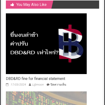
You May Also Like
DBD&RD fine for financial statement
บน
17/03/2024
L@moon
ปิดความเห็น
DBD&RD
fine
for
financial