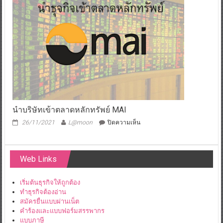
statement
นำบริษัทเข้าตลาดหลักทรัพย์ MAI
บน
26/11/2021
L@moon
ปิดความเห็น
นำ
บริษัท
เข้า
Web Links
ตลาดหลักทรัพย์
MAI
เริ่มต้นธุรกิจให้ถูกต้อง
ทำธุรกิจต้องอ่าน
สมัครยื่นแบบผ่านเน็ต
คำร้องและแบบฟอร์มสรรพากร
แบบภาษี