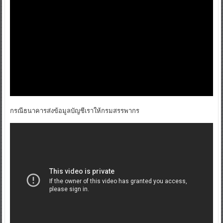
กรณีธนาคารส่งข้อมูลบัญชีเราให้กรมสรรพากร