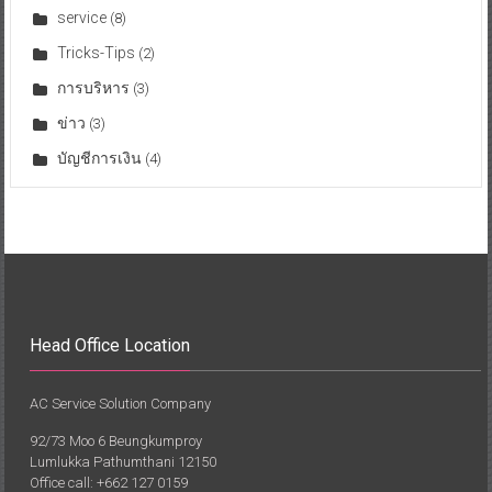
service
(8)
Tricks-Tips
(2)
การบริหาร
(3)
ข่าว
(3)
บัญชีการเงิน
(4)
Head Office Location
AC Service Solution Company
92/73 Moo 6 Beungkumproy
Lumlukka Pathumthani 12150
Office call: +662 127 0159