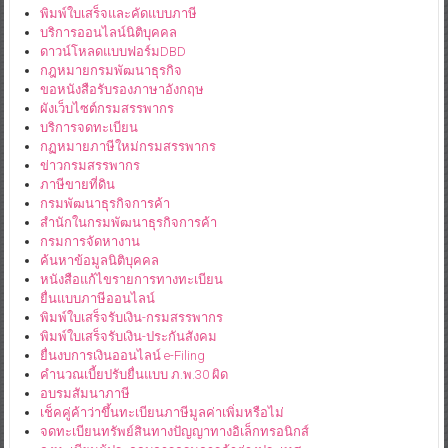
พิมพ์ใบเสร็จและคัดแบบภาษี
บริการออนไลน์นิติบุคคล
ดาวน์โหลดแบบฟอร์มDBD
กฎหมายกรมพัฒนาธุรกิจ
ขอหนังสือรับรองภาษาอังกฤษ
ผังเว็บไซต์กรมสรรพากร
บริการจดทะเบียน
กฏหมายภาษีใหม่กรมสรรพากร
ข่าวกรมสรรพากร
ภาษีขายที่ดิน
กรมพัฒนาธุรกิจการค้า
สำนักในกรมพัฒนาธุรกิจการค้า
กรมการจัดหางาน
ค้นหาข้อมูลนิติบุคคล
หนังสือแก้ไขรายการทางทะเบียน
ยื่นแบบภาษีออนไลน์
พิมพ์ใบเสร็จรับเงิน-กรมสรรพากร
พิมพ์ใบเสร็จรับเงิน-ประกันสังคม
ยื่นงบการเงินออนไลน์ e-Filing
คำนวณเบี้ยปรับยื่นแบบ ภ.พ.30 ผิด
อบรมสัมนาภาษี
เช็คคู่ค้าว่าขึ้นทะเบียนภาษีมูลค่าเพิ่มหรือไม่
จดทะเบียนทรัพย์สินทางปัญญาทางอิเล็กทรอนิกส์