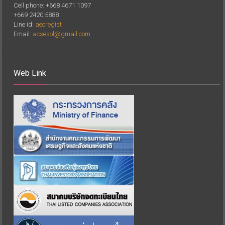
Cell phone: +668 4671 1097
+669 2420 5888
Line id:
aecregist
Email:
acsesol@gmail.com
Web Link