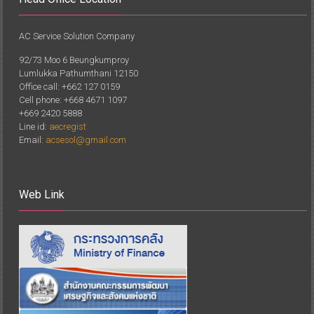
AC Service Solution Company
92/73 Moo 6 Beungkumproy
Lumlukka Pathumthani 12150
Office call: +662 127 0159
Cell phone: +668 4671 1097
+669 2420 5888
Line id:
aecregist
Email:
acsesol@gmail.com
Web Link